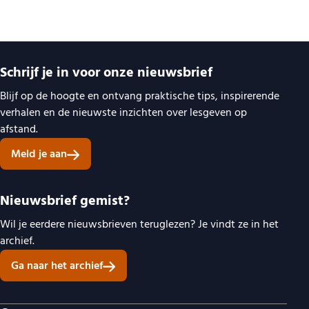
Belangrijke links
Schrijf je in voor onze nieuwsbrief
Blijf op de hoogte en ontvang praktische tips, inspirerende
verhalen en de nieuwste inzichten over lesgeven op
afstand.
Meld je aan
Nieuwsbrief gemist?
Wil je eerdere nieuwsbrieven teruglezen? Je vindt ze in het
archief.
Ga naar het archief