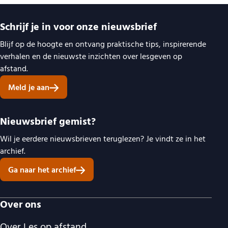
Belangrijke links
Schrijf je in voor onze nieuwsbrief
Blijf op de hoogte en ontvang praktische tips, inspirerende
verhalen en de nieuwste inzichten over lesgeven op
afstand.
Meld je aan
Nieuwsbrief gemist?
Wil je eerdere nieuwsbrieven teruglezen? Je vindt ze in het
archief.
Ga naar het archief
Over ons
Over Les op afstand