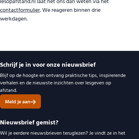
lesopafstand.nl laat het ons dan weten via het
contactformulier
. We reageren binnen drie
werkdagen.
Belangrijke links
Schrijf je in voor onze nieuwsbrief
Blijf op de hoogte en ontvang praktische tips, inspirerende
verhalen en de nieuwste inzichten over lesgeven op
afstand.
Meld je aan
Nieuwsbrief gemist?
Wil je eerdere nieuwsbrieven teruglezen? Je vindt ze in het