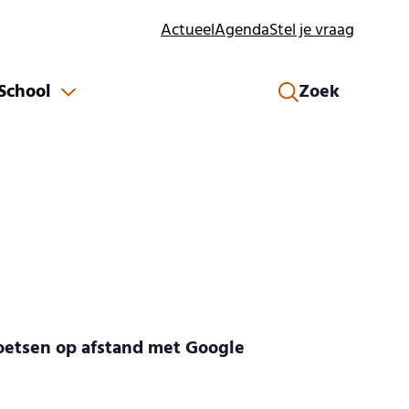
Actueel
Agenda
Stel je vraag
 School
Zoek
toetsen op afstand met Google