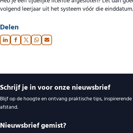
Heb je een tijdelijke licentie afgesloten? Let dan 
volgend leerjaar uit het systeem vóór die einddatum
Delen
Belangrijke links
Schrijf je in voor onze nieuwsbrief
Blijf op de hoogte en ontvang praktische tips, inspirerend
afstand.
Nieuwsbrief gemist?