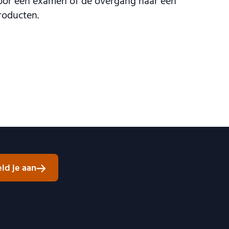
 voor een examen of de overgang naar een
producten.
ld je aan