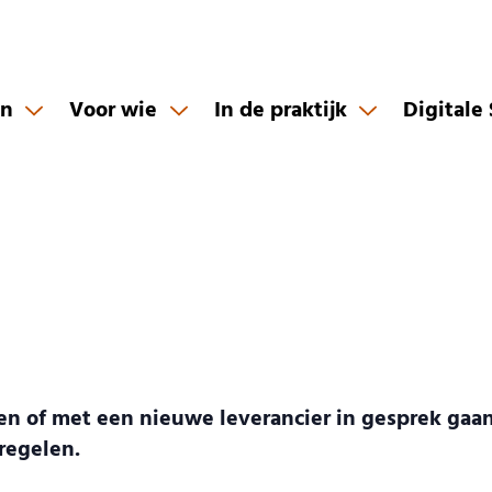
en
Voor wie
In de praktijk
Digitale
eren of met een nieuwe leverancier in gesprek ga
regelen.