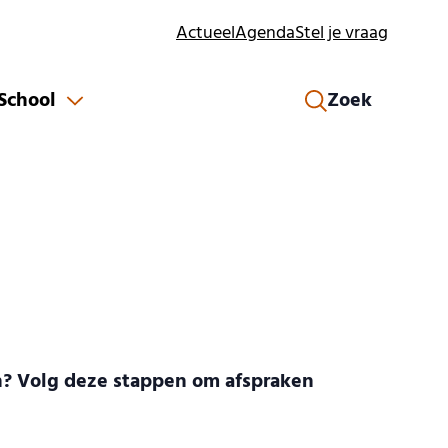
Actueel
Agenda
Stel je vraag
 School
Zoek
an? Volg deze stappen om afspraken