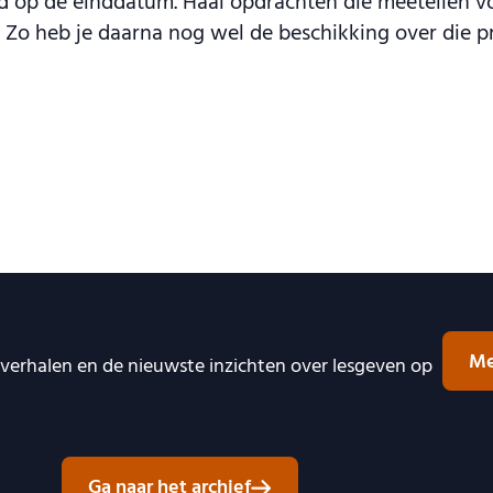
goed op de einddatum. Haal opdrachten die meetellen
. Zo heb je daarna nog wel de beschikking over die 
Me
e verhalen en de nieuwste inzichten over lesgeven op
Ga naar het archief