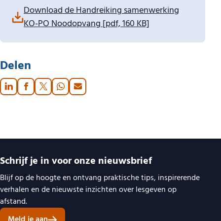
Download:
Download de Handreiking samenwerking
KO-PO Noodopvang
[pdf, 160 KB]
Delen
Belangrijke links
Schrijf je in voor onze nieuwsbrief
Blijf op de hoogte en ontvang praktische tips, inspirerende
verhalen en de nieuwste inzichten over lesgeven op
afstand.
Meld je aan